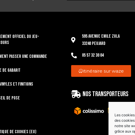
595 Avenue Emile Zola
EMENT OFFICIEL DU JEU-
COURS
33240 Peujard
05 57 32 38 84
ment passer une commande
e de gabarit
itinéraire sur waze
vinyles et finitions
Nos transporteurs
eil de pose
Les cookies 
des cookies 
notre site w
tique de cookies (EU)
grâce aux o