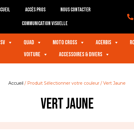
cueil
Accès Pros
Nous contacter
Communication visuelle
SSV
Quad
Moto Cross
Acerbis
R
VOITURE
Accessoires & divers
Accueil
/ Produit Sélectionner votre couleur / Vert Jaune
Vert Jaune