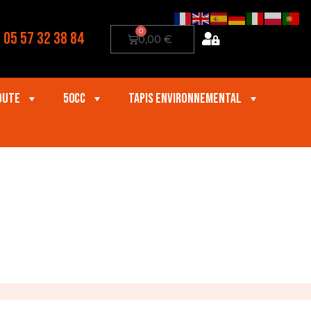
0
05 57 32 38 84
0,00
€
oute
50cc
Tapis Environnemental