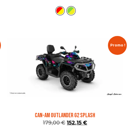
Promo !
CAN-AM OUTLANDER G2 SPLASH
179,00
€
152,15
€