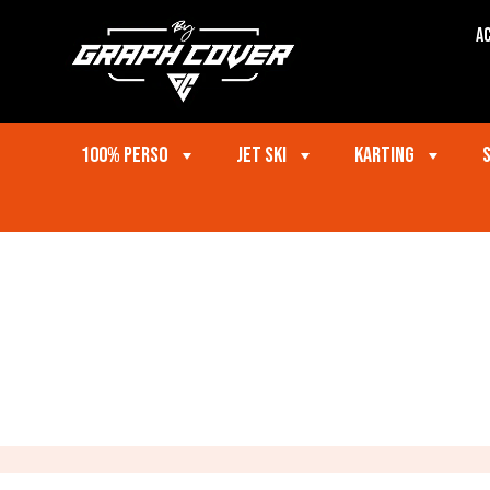
Ac
100% perso
Jet ski
Karting