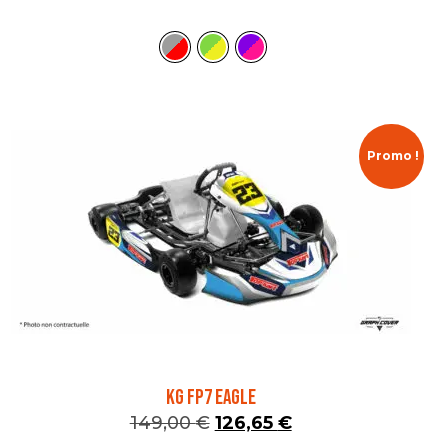
Promo !
KG FP7 EAGLE
149,00
€
126,65
€