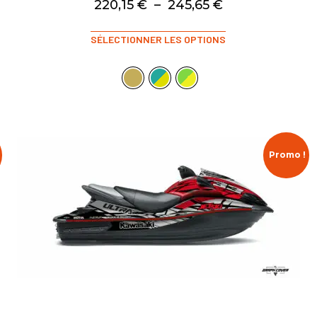
220,15
€
–
245,65
€
SÉLECTIONNER LES OPTIONS
Promo !