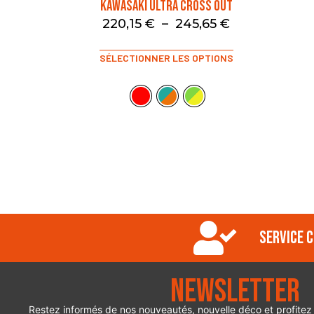
KAWASAKI ULTRA CROSS OUT
220,15
€
–
245,65
€
SÉLECTIONNER LES OPTIONS
Service c
Newsletter
Restez informés de nos nouveautés, nouvelle déco et profitez