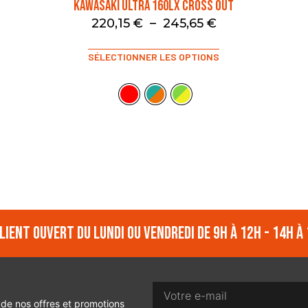
KAWASAKI ULTRA 160LX CROSS OUT
220,15
€
–
245,65
€
SÉLECTIONNER LES OPTIONS
lient ouvert du lundi ou vendredi de 9h à 12h - 14h à 
 de nos offres et promotions