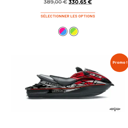
389,00
€
330,65
€
SÉLECTIONNER LES OPTIONS
Promo !