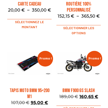
Carte Cadeau
Routière 100%
Personnalisé
20,00
€
–
350,00
€
152,15
€
–
365,50
€
SÉLECTIONNEZ LE
MONTANT
SÉLECTIONNER LES
OPTIONS
Promo !
Promo !
TAPIS MOTO BMW 95×200
BMW F900 GS SLASH
M1
189,00
€
160,65
€
107,00
€
95,00
€