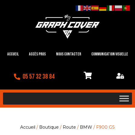
Accueil
Accès Pros
Nous contacter
Communication visuelle
05 57 32 38 84
Accueil
/
Boutique
/
Route
/
BMW
/ F900 GS