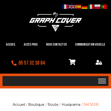
Accueil
Accès Pros
Nous contacter
Communication visuelle
05 57 32 38 84
Accueil
/
Boutique
/
Route
/
Husqvarna
/ SM 510R