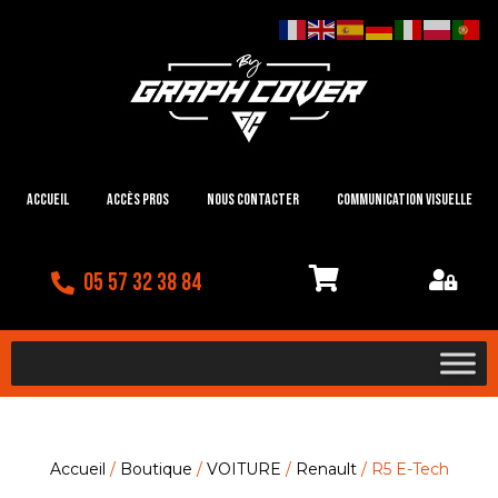
Accueil
Accès Pros
Nous contacter
Communication visuelle
05 57 32 38 84
Accueil
/
Boutique
/
VOITURE
/
Renault
/ R5 E-Tech