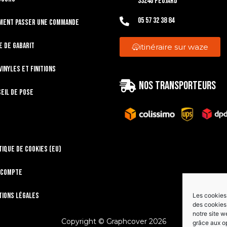
33240 Peujard
05 57 32 38 84
ment passer une commande
e de gabarit
itinéraire sur waze
vinyles et finitions
Nos transporteurs
eil de pose
tique de cookies (EU)
 compte
ions légales
Les cookies 
des cookies 
notre site w
Copyright © Graphcover 2026
grâce aux o