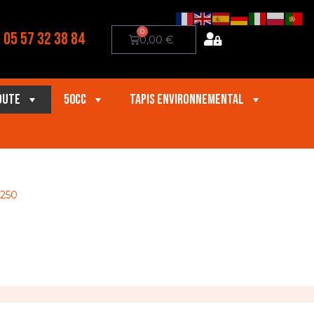
0
05 57 32 38 84
0,00
€
oute
50cc
Tapis Environnemental
250