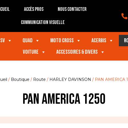
cueil
Accès Pros
Nous contacter
Communication visuelle
SSV
Quad
Moto Cross
Acerbis
R
VOITURE
Accessoires & divers
ueil
/
Boutique
/
Route
/
HARLEY DAVINSON
/ PAN AMERICA 1
PAN AMERICA 1250