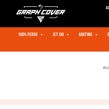
Ac
100% perso
Jet ski
Karting
Acc