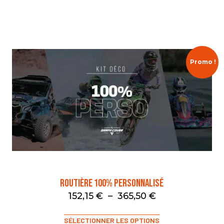
Promo !
Routière 100% Personnalisé
152,15
€
–
365,50
€
SÉLECTIONNER LES OPTIONS