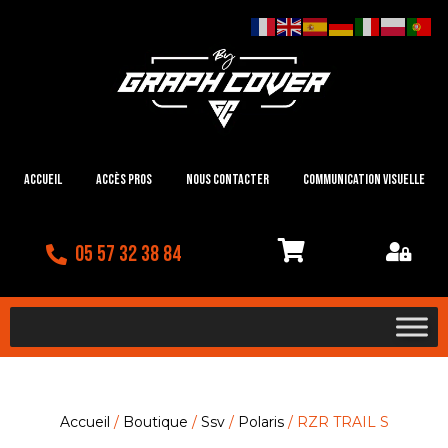
Accueil
Accès Pros
Nous contacter
Communication visuelle
05 57 32 38 84
Accueil
/
Boutique
/
Ssv
/
Polaris
/ RZR TRAIL S