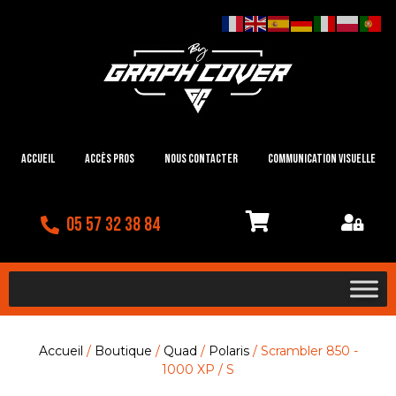
Accueil
Accès Pros
Nous contacter
Communication visuelle
05 57 32 38 84
Accueil
/
Boutique
/
Quad
/
Polaris
/ Scrambler 850 -
1000 XP / S