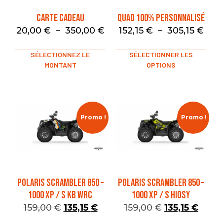
Carte Cadeau
Quad 100% Personnalisé
20,00
€
–
350,00
€
152,15
€
–
305,15
€
SÉLECTIONNEZ LE
SÉLECTIONNER LES
MONTANT
OPTIONS
Promo !
Promo !
POLARIS SCRAMBLER 850 –
POLARIS SCRAMBLER 850 –
1000 XP / S KB WRC
1000 XP / S HIOSY
159,00
€
135,15
€
159,00
€
135,15
€