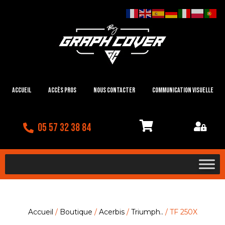
Accueil
Accès Pros
Nous contacter
Communication visuelle
05 57 32 38 84
Accueil
/
Boutique
/
Acerbis
/
Triumph..
/ TF 250X