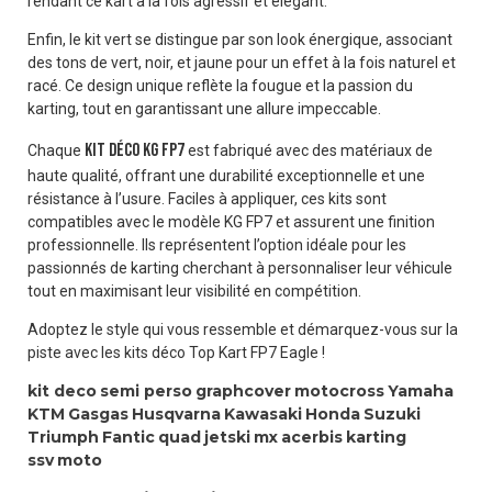
rendant ce kart à la fois agressif et élégant.
Enfin, le kit vert se distingue par son look énergique, associant
des tons de vert, noir, et jaune pour un effet à la fois naturel et
racé. Ce design unique reflète la fougue et la passion du
karting, tout en garantissant une allure impeccable.
kit déco KG FP7
Chaque
est fabriqué avec des matériaux de
haute qualité, offrant une durabilité exceptionnelle et une
résistance à l’usure. Faciles à appliquer, ces kits sont
compatibles avec le modèle KG FP7 et assurent une finition
professionnelle. Ils représentent l’option idéale pour les
passionnés de karting cherchant à personnaliser leur véhicule
tout en maximisant leur visibilité en compétition.
Adoptez le style qui vous ressemble et démarquez-vous sur la
piste avec les kits déco Top Kart FP7 Eagle !
kit deco
semi perso
graphcover
motocross
Yamaha
KTM
Gasgas
Husqvarna
Kawasaki
Honda
Suzuki
Triumph
Fantic
quad
jetski
mx
acerbis
karting
ssv
moto