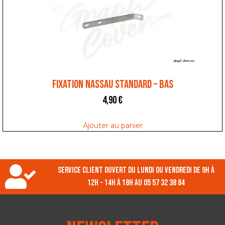
FIXATION NASSAU STANDARD – BAS
4,90
€
Ajouter au panier
Service client ouvert du lundi ou vendredi de 9h à
12h - 14h à 18h au 05 57 32 38 84