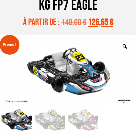
KG FP7 EAGLE
à partir de :
149,00
€
126,65
€
Promo !