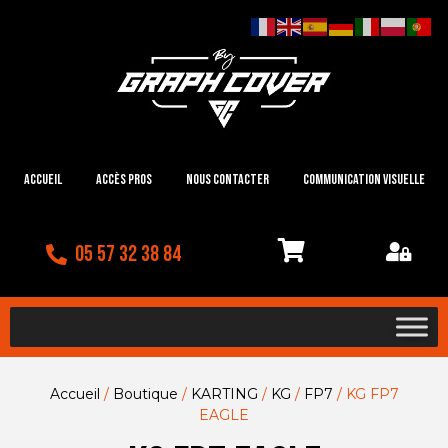
Accueil
Accès Pros
Nous contacter
Communication visuelle
05 57 32 38 84
Accueil
/
Boutique
/
KARTING
/
KG
/
FP7
/ KG FP7
EAGLE