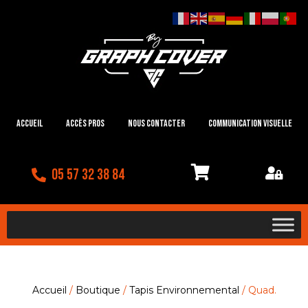
Accueil
Accès Pros
Nous contacter
Communication visuelle
05 57 32 38 84
Accueil
/
Boutique
/
Tapis Environnemental
/ Quad.