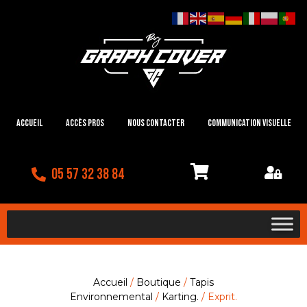
Accueil
Accès Pros
Nous contacter
Communication visuelle
05 57 32 38 84
Accueil
/
Boutique
/
Tapis
Environnemental
/
Karting.
/ Exprit.