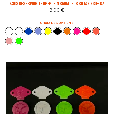
K303 RESERVOIR TROP-PLEIN RADIATEUR ROTAX X30 – KZ
8,00
€
CHOIX DES OPTIONS