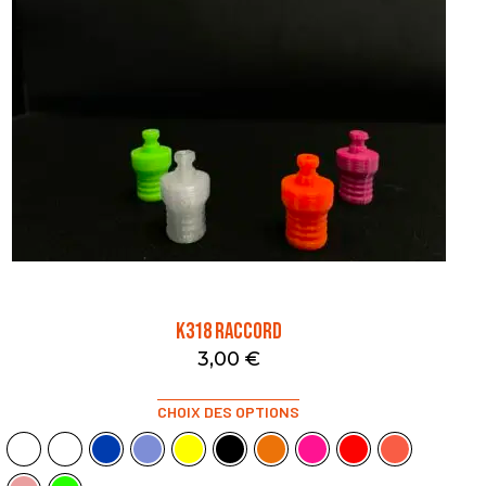
K318 RACCORD
3,00
€
CHOIX DES OPTIONS