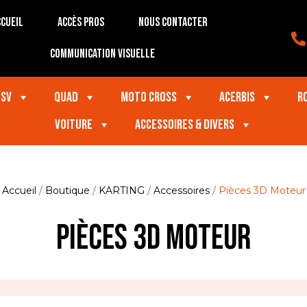
cueil
Accès Pros
Nous contacter
Communication visuelle
SSV
Quad
Moto Cross
Acerbis
R
VOITURE
Accessoires & divers
Accueil
/
Boutique
/
KARTING
/
Accessoires
/ Pièces 3D Moteur
Pièces 3D Moteur