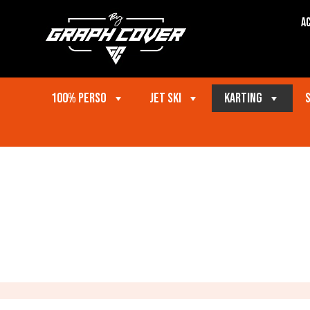
Ac
100% perso
Jet ski
Karting