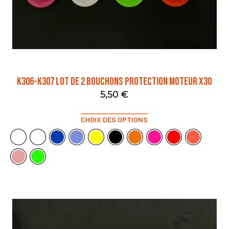
K306-K307 LOT DE 2 BOUCHONS PROTECTION MOTEUR X30
5,50
€
CHOIX DES OPTIONS