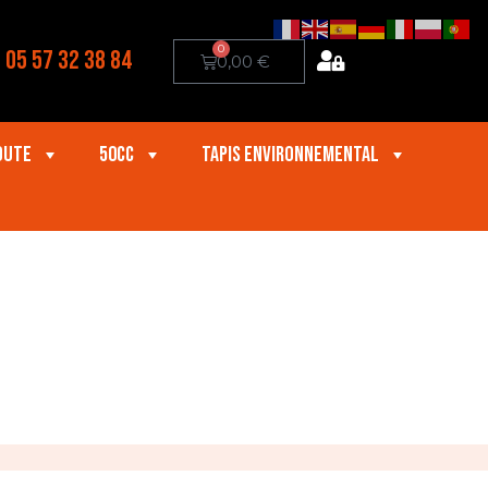
0
05 57 32 38 84
0,00
€
oute
50cc
Tapis Environnemental