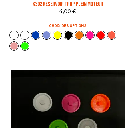
K302 RESERVOIR TROP PLEIN MOTEUR
4,00
€
CHOIX DES OPTIONS