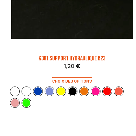
K381 SUPPORT HYDRAULIQUE Ø23
1,20
€
CHOIX DES OPTIONS