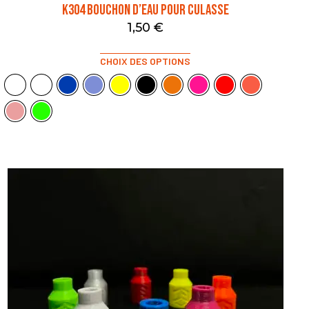
K304 BOUCHON D’EAU POUR CULASSE
1,50
€
CHOIX DES OPTIONS