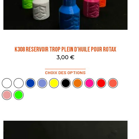
K308 RESERVOIR TROP PLEIN D’HUILE POUR ROTAX
3,00
€
CHOIX DES OPTIONS