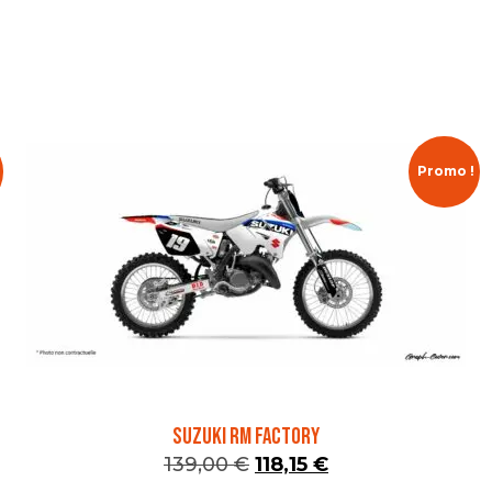
Promo !
SUZUKI RM FACTORY
139,00
€
118,15
€