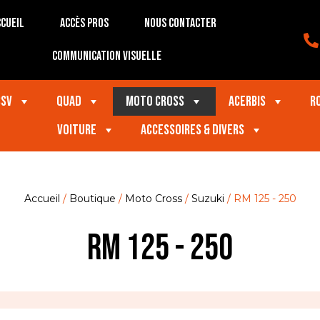
cueil
Accès Pros
Nous contacter
Communication visuelle
SSV
Quad
Moto Cross
Acerbis
R
VOITURE
Accessoires & divers
Accueil
/
Boutique
/
Moto Cross
/
Suzuki
/ RM 125 - 250
RM 125 - 250