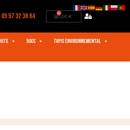
0
05 57 32 38 84
0,00
€
oute
50cc
Tapis Environnemental