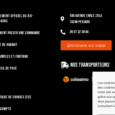
595 Avenue Emile Zola
EMENT OFFICIEL DU JEU-
COURS
33240 Peujard
05 57 32 38 84
ment passer une commande
e de gabarit
itinéraire sur waze
vinyles et finitions
Nos transporteurs
eil de pose
Les cookies 
des cookies 
notre site w
tique de cookies (EU)
grâce aux o
Vous pouvez 
consultant l
 compte