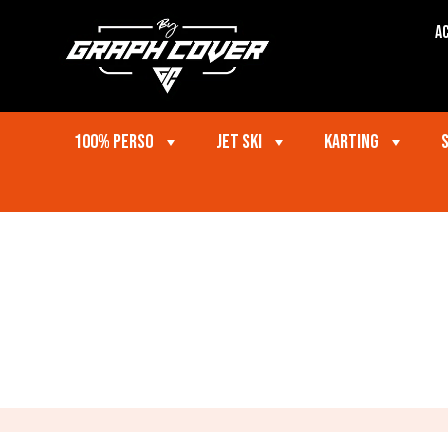
Ac
100% perso
Jet ski
Karting