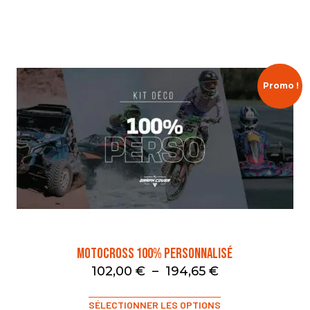
Promo !
Motocross 100% Personnalisé
102,00
€
–
194,65
€
SÉLECTIONNER LES OPTIONS