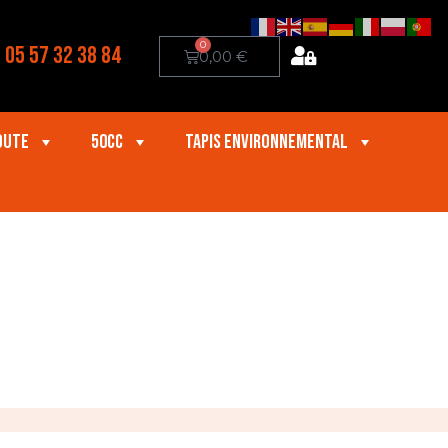
0
05 57 32 38 84
0,00
€
oute
50cc
Tapis Environnemental