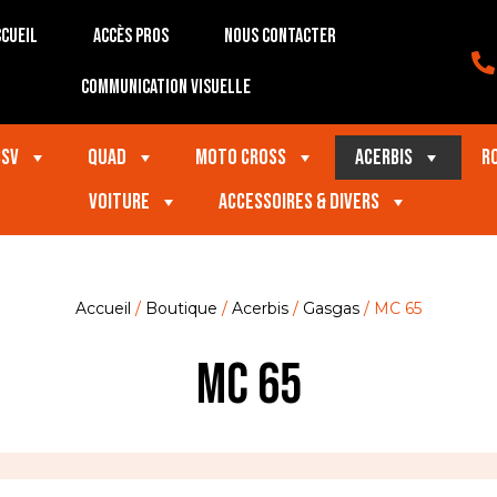
cueil
Accès Pros
Nous contacter
Communication visuelle
SSV
Quad
Moto Cross
Acerbis
R
VOITURE
Accessoires & divers
Accueil
/
Boutique
/
Acerbis
/
Gasgas
/ MC 65
MC 65