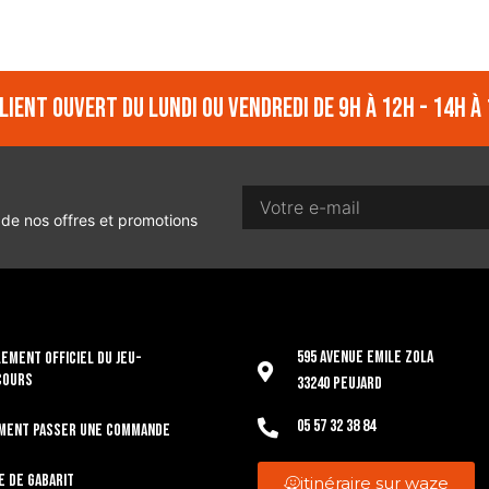
lient ouvert du lundi ou vendredi de 9h à 12h - 14h à 
 de nos offres et promotions
595 Avenue Emile Zola
EMENT OFFICIEL DU JEU-
COURS
33240 Peujard
05 57 32 38 84
ment passer une commande
e de gabarit
itinéraire sur waze