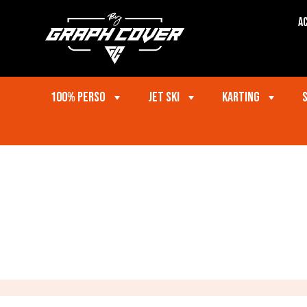
Ac
100% perso
Jet ski
Karting