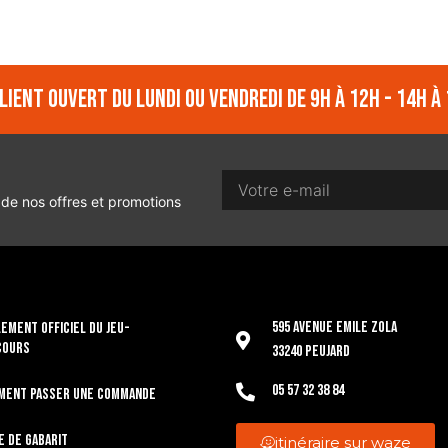
lient ouvert du lundi ou vendredi de 9h à 12h - 14h à 
 de nos offres et promotions
595 Avenue Emile Zola
EMENT OFFICIEL DU JEU-
COURS
33240 Peujard
05 57 32 38 84
ment passer une commande
e de gabarit
itinéraire sur waze