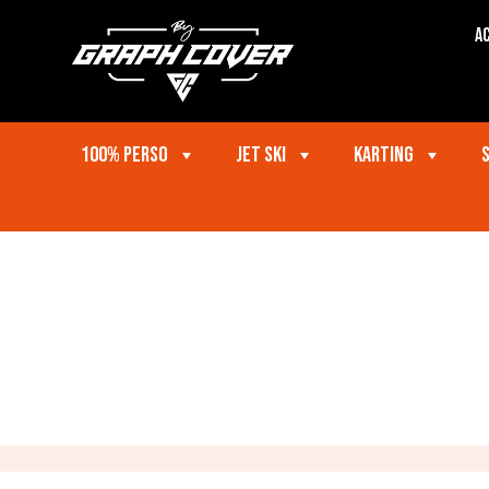
Ac
100% perso
Jet ski
Karting