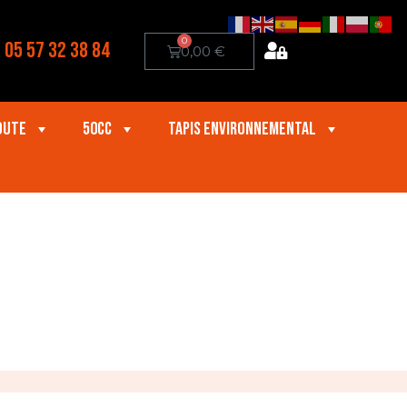
0
05 57 32 38 84
0,00
€
oute
50cc
Tapis Environnemental