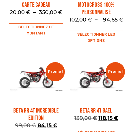
Carte Cadeau
Motocross 100%
Personnalisé
20,00
€
–
350,00
€
102,00
€
–
194,65
€
SÉLECTIONNEZ LE
MONTANT
SÉLECTIONNER LES
OPTIONS
Promo !
Promo !
BETA RR 4T INCREDIBLE
BETA RR 4T BAEL
EDITION
139,00
€
118,15
€
99,00
€
84,15
€