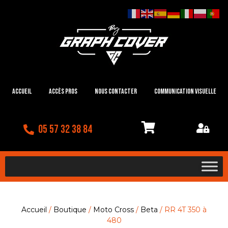
Accueil
Accès Pros
Nous contacter
Communication visuelle
05 57 32 38 84
Accueil
/
Boutique
/
Moto Cross
/
Beta
/ RR 4T 350 à
480