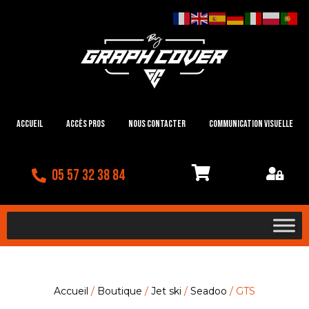
Accueil
Accès Pros
Nous contacter
Communication visuelle
05 57 32 38 84
Accueil
/
Boutique
/
Jet ski
/
Seadoo
/ GTS