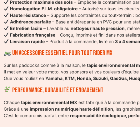
Protection maximale des sols
– Empêche la contamination par l
Homologation F.I.M. obligatoire
– Autorisé sur tous les circuits
Haute résistance
– Supporte les contraintes du tout-terrain : b
Adhérence parfaite
– Base antidérapante en PVC pour une stabi
Entretien facile
– Lavable au
nettoyeur haute pression
, même
Fabrication française
– Conçu, imprimé et fini dans nos ateliers
Livraison rapide
– Produit à la commande, livré en
3 à 4 semai
Un accessoire essentiel pour tout rider MX
Sur les paddocks comme à la maison, le
tapis environnemental 
Il met en valeur votre moto, vos sponsors et vos couleurs d’équip
Que vous rouliez en
Yamaha, KTM, Honda, Suzuki, GasGas, Husq
Performance, durabilité et engagement
Chaque
tapis environnemental MX
est fabriqué à la commande 
Grâce à une
impression numérique haute définition
, les graphis
C’est le compromis parfait entre
responsabilité écologique, perf