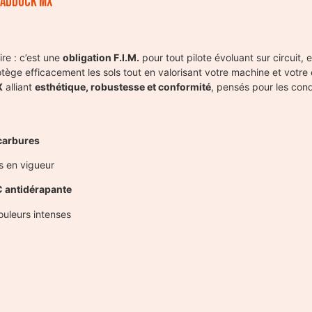
paddock MX
re : c’est une
obligation F.I.M.
pour tout pilote évoluant sur circuit,
protège efficacement les sols tout en valorisant votre machine et votre
X
alliant
esthétique, robustesse et conformité
, pensés pour les cond
ocarbures
s en vigueur
 antidérapante
couleurs intenses