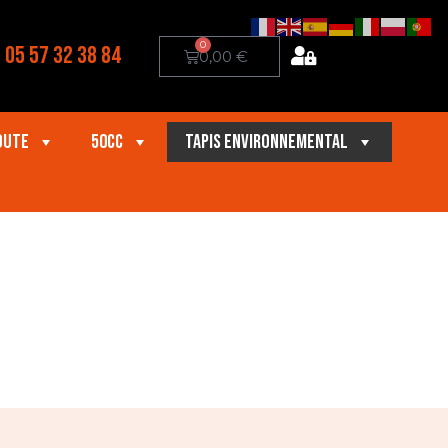
0
05 57 32 38 84
0,00
€
oute
50cc
Tapis Environnemental