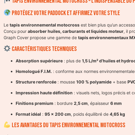
Tapis environnemental motocross – L’indispensable du 
Protégez votre paddock et affirmez votre style
Le
tapis environnemental motocross
est bien plus qu’un accessoi
Conçu pour
absorber huiles, carburants et liquides moteur
, il 
Graph Cover propose une gamme de
tapis environnementaux M
Caractéristiques techniques
Absorption supérieure
: plus de
1,5 L/m² d’huiles et hydr
Homologué F.I.M.
: conforme aux normes environnementale
Structure renforcée
: mousse
100 % polyamide
+ base
PVC
Impression haute définition
: visuels nets, logos précis et 
Finitions premium
: bordure
2,5 cm
, épaisseur
6 mm
Format idéal
:
95 x 200 cm
, poids équilibré de
4,65 kg
Les avantages du tapis environnemental motocross