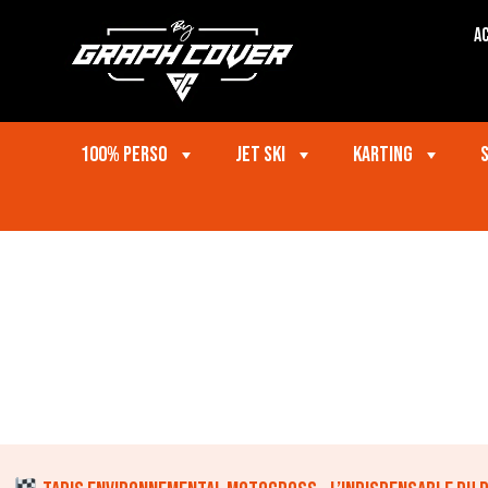
Ac
100% perso
Jet ski
Karting