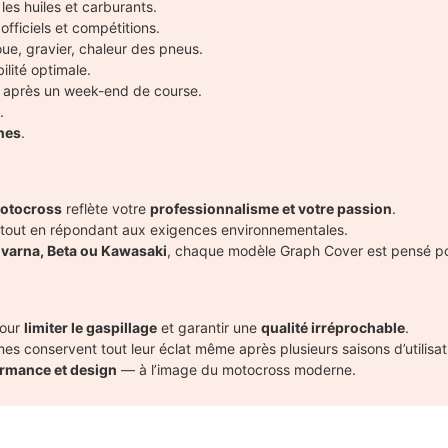
es huiles et carburants.
 officiels et compétitions.
oue, gravier, chaleur des pneus.
lité optimale.
 après un week-end de course.
.
nes
.
motocross
reflète votre
professionnalisme et votre passion
.
e tout en répondant aux exigences environnementales.
varna, Beta ou Kawasaki
, chaque modèle Graph Cover est pensé pou
pour
limiter le gaspillage
et garantir une
qualité irréprochable
.
mes conservent tout leur éclat même après plusieurs saisons d’utilisat
ormance et design
— à l’image du motocross moderne.