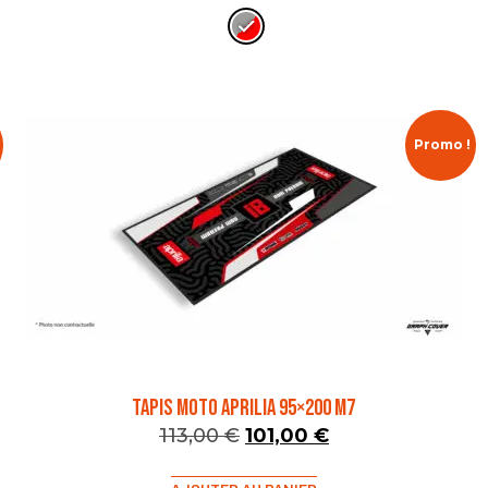
Promo !
TAPIS MOTO APRILIA 95×200 M7
113,00
€
101,00
€