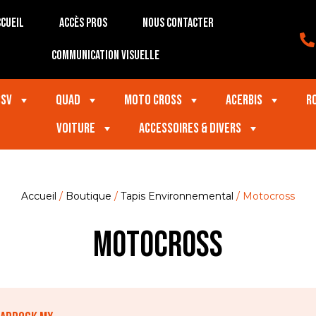
cueil
Accès Pros
Nous contacter
Communication visuelle
SSV
Quad
Moto Cross
Acerbis
R
VOITURE
Accessoires & divers
Accueil
/
Boutique
/
Tapis Environnemental
/ Motocross
Motocross