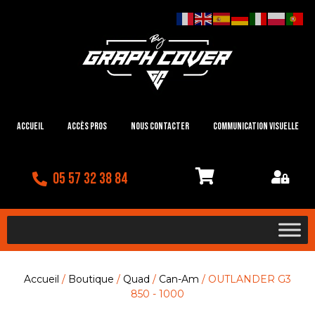
Accueil
Accès Pros
Nous contacter
Communication visuelle
05 57 32 38 84
Accueil
/
Boutique
/
Quad
/
Can-Am
/ OUTLANDER G3
850 - 1000