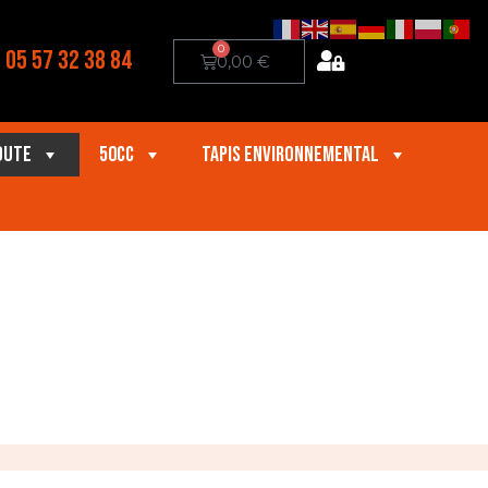
0
05 57 32 38 84
0,00
€
oute
50cc
Tapis Environnemental