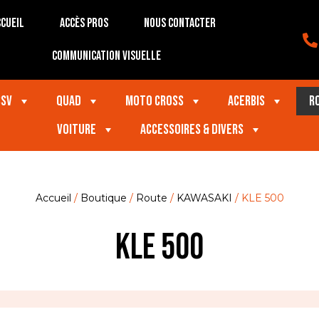
cueil
Accès Pros
Nous contacter
Communication visuelle
SSV
Quad
Moto Cross
Acerbis
R
VOITURE
Accessoires & divers
Accueil
/
Boutique
/
Route
/
KAWASAKI
/ KLE 500
KLE 500