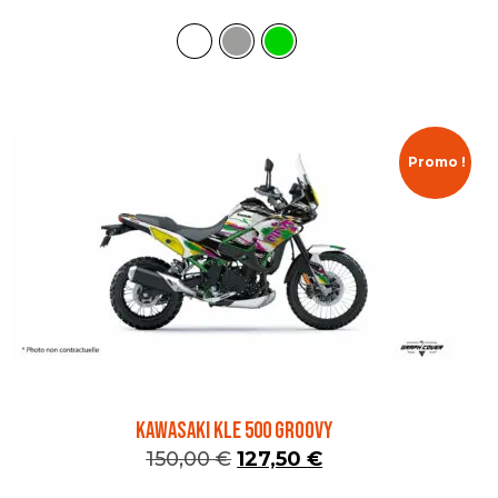
Promo !
KAWASAKI KLE 500 GROOVY
150,00
€
127,50
€