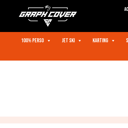
Ac
100% perso
Jet ski
Karting