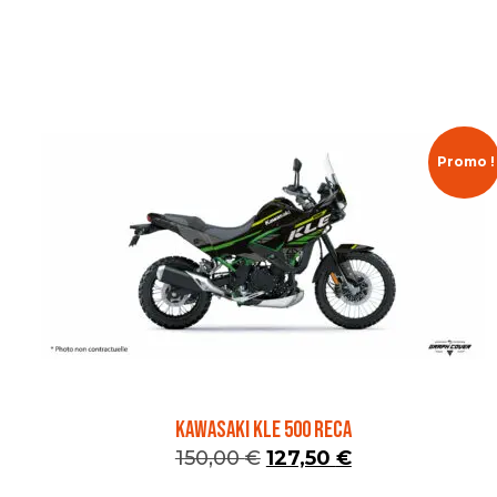
Promo !
KAWASAKI KLE 500 RECA
150,00
€
127,50
€