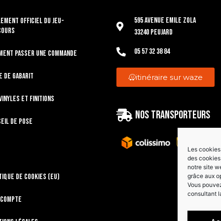
595 Avenue Emile Zola
EMENT OFFICIEL DU JEU-
COURS
33240 Peujard
05 57 32 38 84
ment passer une commande
e de gabarit
itinéraire sur waze
vinyles et finitions
Nos transporteurs
eil de pose
Les cookies 
des cookies 
notre site w
tique de cookies (EU)
grâce aux o
Vous pouvez 
consultant l
 compte