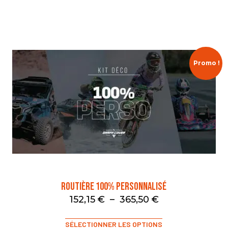
Promo !
Routière 100% Personnalisé
152,15
€
–
365,50
€
SÉLECTIONNER LES OPTIONS