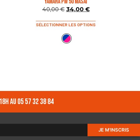
YAMAHA PW 50 MASAÏ
40,00
€
34,00
€
SÉLECTIONNER LES OPTIONS
18h au 05 57 32 38 84
JE M'INSCRIS