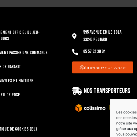
595 Avenue Emile Zola
EMENT OFFICIEL DU JEU-
COURS
33240 Peujard
05 57 32 38 84
ment passer une commande
e de gabarit
itinéraire sur waze
vinyles et finitions
Nos transporteurs
eil de pose
Les cookies 
des cookies 
notre site w
grâce aux o
tique de cookies (EU)
Vous pouvez 