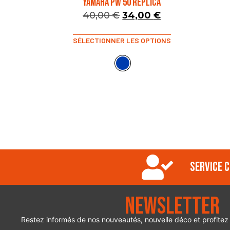
YAMAHA PW 50 REPLICA
40,00
€
34,00
€
SÉLECTIONNER LES OPTIONS
Service c
Newsletter
Restez informés de nos nouveautés, nouvelle déco et profitez