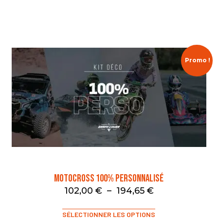
Promo !
Motocross 100% Personnalisé
102,00
€
–
194,65
€
SÉLECTIONNER LES OPTIONS