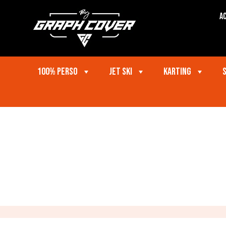
Ac
100% perso
Jet ski
Karting