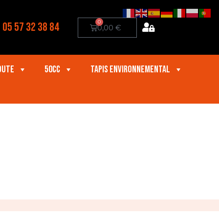
0
05 57 32 38 84
0,00
€
oute
50cc
Tapis Environnemental