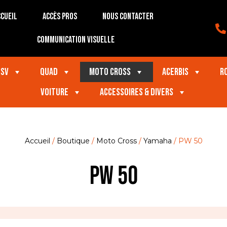
cueil
Accès Pros
Nous contacter
Communication visuelle
SSV
Quad
Moto Cross
Acerbis
R
VOITURE
Accessoires & divers
Accueil
/
Boutique
/
Moto Cross
/
Yamaha
/ PW 50
PW 50