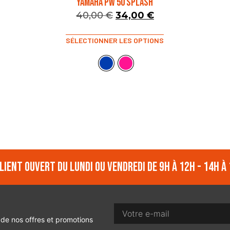
YAMAHA PW 50 SPLASH
40,00
€
34,00
€
SÉLECTIONNER LES OPTIONS
lient ouvert du lundi ou vendredi de 9h à 12h - 14h à 
 de nos offres et promotions