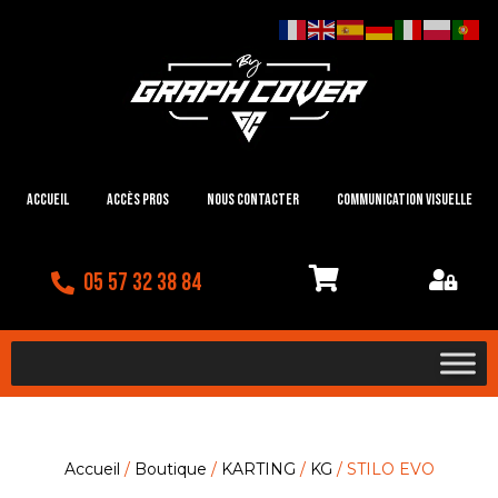
Accueil
Accès Pros
Nous contacter
Communication visuelle
05 57 32 38 84
Accueil
/
Boutique
/
KARTING
/
KG
/ STILO EVO