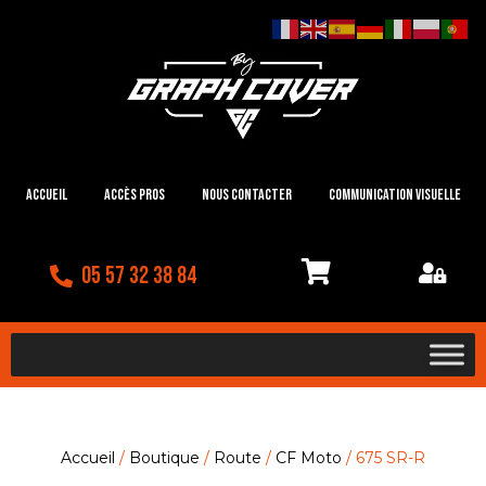
Accueil
Accès Pros
Nous contacter
Communication visuelle
05 57 32 38 84
Accueil
/
Boutique
/
Route
/
CF Moto
/ 675 SR-R