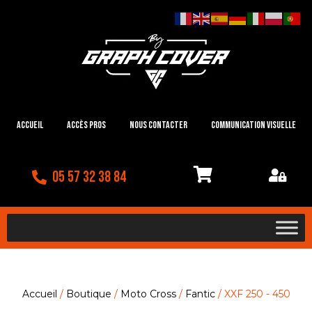
Accueil
Accès Pros
Nous contacter
Communication visuelle
05 57 32 38 84
Accueil
/
Boutique
/
Moto Cross
/
Fantic
/ XXF 250 - 450