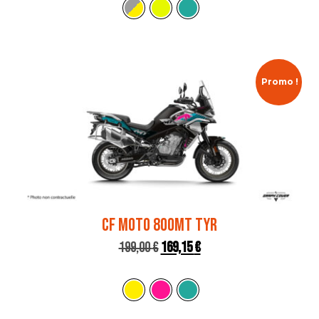
Promo !
CF MOTO 800MT TYR
199,00
€
169,15
€