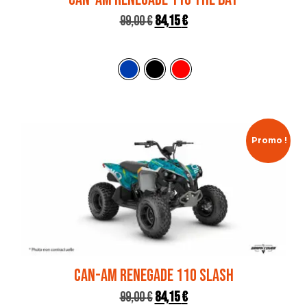
99,00
€
84,15
€
Promo !
CAN-AM RENEGADE 110 SLASH
99,00
€
84,15
€