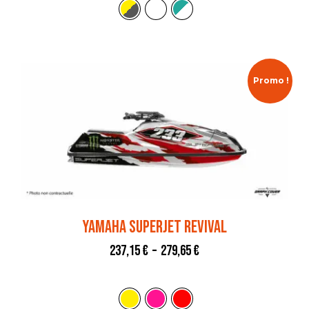
Promo !
YAMAHA SUPERJET REVIVAL
237,15
€
–
279,65
€