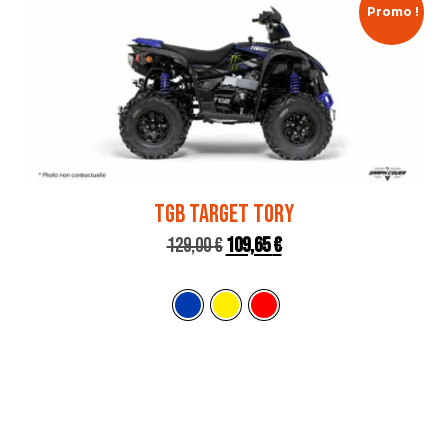
Promo !
TGB TARGET TORY
129,00
€
109,65
€