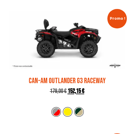
Promo !
CAN-AM OUTLANDER G3 RACEWAY
179,00
€
152,15
€