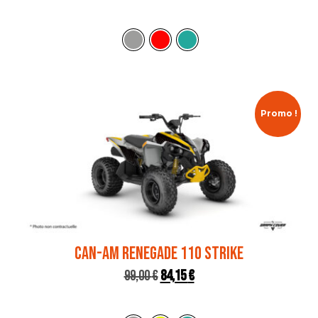
Promo !
CAN-AM RENEGADE 110 STRIKE
99,00
€
84,15
€