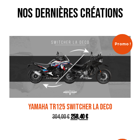
Nos dernières créationS
Promo !
YAMAHA TR125 SWITCHER LA DECO
304,00
€
258,40
€