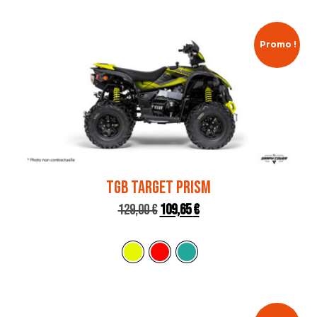
Promo !
TGB TARGET PRISM
129,00
€
109,65
€