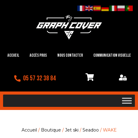
Accueil
Accès Pros
Nous contacter
Communication visuelle
05 57 32 38 84
Accueil
/
Boutique
/
Jet ski
/
Seadoo
/ WAKE