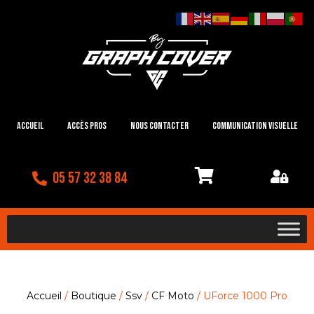
Accueil
Accès Pros
Nous contacter
Communication visuelle
05 57 32 38 84
Accueil
/
Boutique
/
Ssv
/
CF Moto
/ UForce 1000 Pro