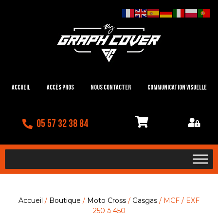
Accueil
Accès Pros
Nous contacter
Communication visuelle
05 57 32 38 84
Accueil
/
Boutique
/
Moto Cross
/
Gasgas
/ MCF / EXF
250 à 450