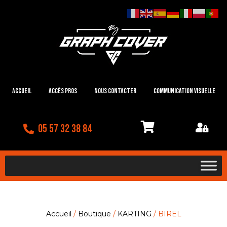
Accueil
Accès Pros
Nous contacter
Communication visuelle
05 57 32 38 84
Accueil
/
Boutique
/
KARTING
/ BIREL