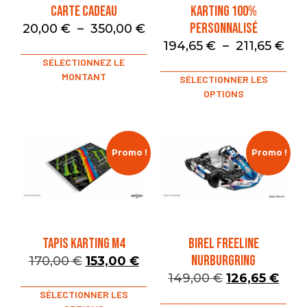
Carte Cadeau
Karting 100%
Personnalisé
20,00
€
–
350,00
€
194,65
€
–
211,65
€
SÉLECTIONNEZ LE
MONTANT
SÉLECTIONNER LES
OPTIONS
Promo !
Promo !
TAPIS KARTING M4
BIREL FREELINE
NURBURGRING
170,00
€
153,00
€
149,00
€
126,65
€
SÉLECTIONNER LES