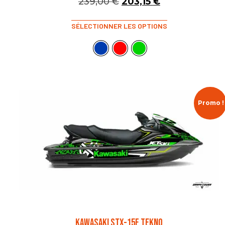
239,00
€
203,15
€
SÉLECTIONNER LES OPTIONS
Promo !
KAWASAKI STX-15F TEKNO