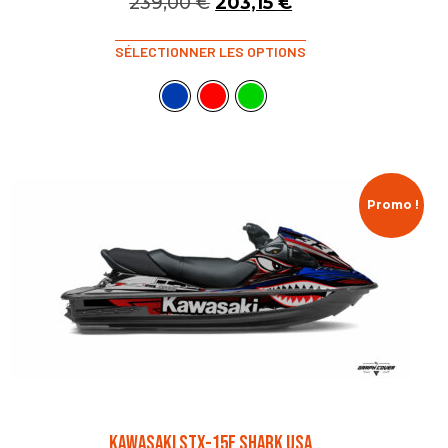
239,00
€
203,15
€
SÉLECTIONNER LES OPTIONS
Promo !
KAWASAKI STX-15F SHARK USA