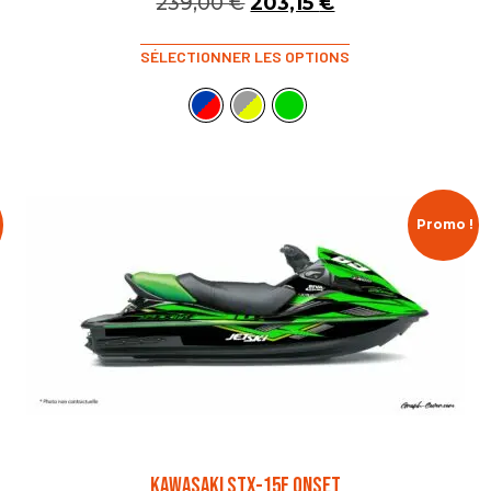
239,00
€
203,15
€
SÉLECTIONNER LES OPTIONS
Promo !
KAWASAKI STX-15F ONSET