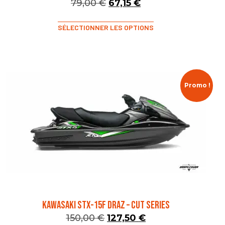
79,00
€
67,15
€
SÉLECTIONNER LES OPTIONS
Promo !
KAWASAKI STX-15F DRAZ – CUT SERIES
150,00
€
127,50
€