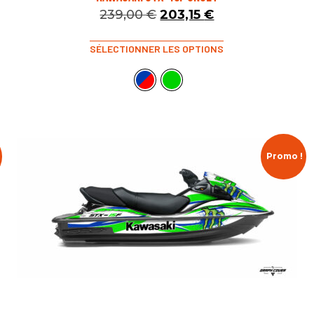
239,00
€
203,15
€
SÉLECTIONNER LES OPTIONS
Promo !