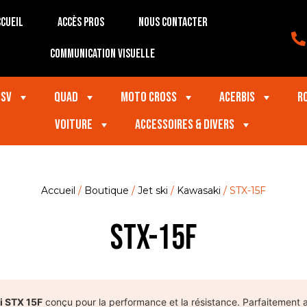
cueil
Accès Pros
Nous contacter
Communication visuelle
SSV
Quad
Moto Cross
Acerbis
R
VOITURE
Accessoires & divers
Accueil
/
Boutique
/
Jet ski
/
Kawasaki
/ STX-15F
STX-15F
i STX 15F
conçu pour la performance et la résistance. Parfaitement aj