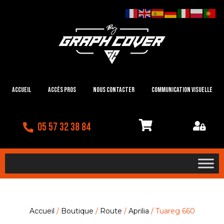
Accueil
Accès Pros
Nous contacter
Communication visuelle
05 57 32 38 84
Accueil
/
Boutique
/
Route
/
Aprilia
/ Tuareg 660