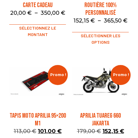
Carte Cadeau
Routière 100%
Personnalisé
20,00
€
–
350,00
€
152,15
€
–
365,50
€
SÉLECTIONNEZ LE
MONTANT
SÉLECTIONNER LES
OPTIONS
Promo !
Promo !
TAPIS MOTO APRILIA 95×200
APRILIA TUAREG 660
M1
JAKARTA
113,00
€
101,00
€
179,00
€
152,15
€