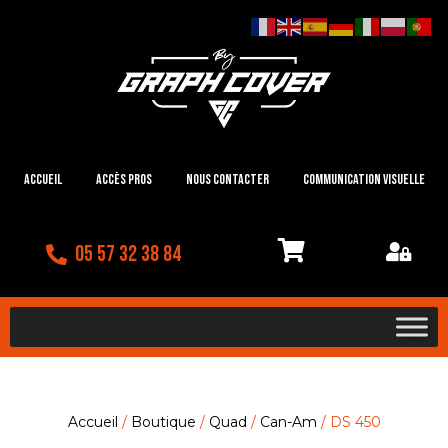
Accueil
Accès Pros
Nous contacter
Communication visuelle
05 57 32 38 84
Accueil
/
Boutique
/
Quad
/
Can-Am
/ DS 450