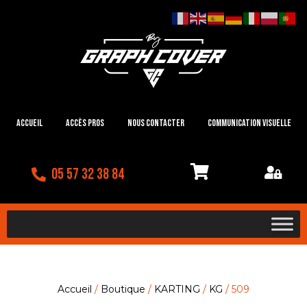
Accueil
Accès Pros
Nous contacter
Communication visuelle
05 57 32 38 84
Accueil
/
Boutique
/
KARTING
/
KG
/ 509