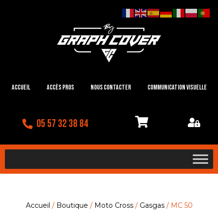
Accueil
Accès Pros
Nous contacter
Communication visuelle
05 57 32 38 84
Accueil
/
Boutique
/
Moto Cross
/
Gasgas
/ MC 50