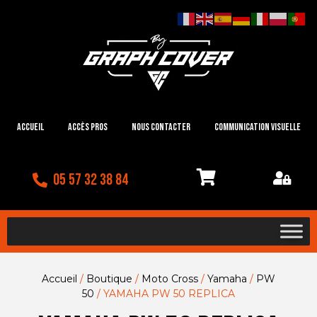
Accueil
Accès Pros
Nous contacter
Communication visuelle
05 57 32 38 84
Accueil
/
Boutique
/
Moto Cross
/
Yamaha
/
PW
50
/ YAMAHA PW 50 REPLICA