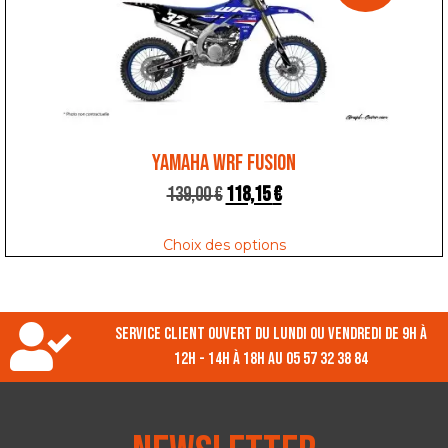
YAMAHA WRF FUSION
139,00
€
118,15
€
Choix des options
Service client ouvert du lundi ou vendredi de 9h à
12h - 14h à 18h au 05 57 32 38 84