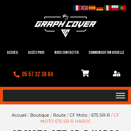
Accueil
Accès Pros
Nous contacter
Communication visuelle
05 57 32 38 84
Accueil
/
Boutique
/
Route
/
CF Moto
/
675 SR-R
/ CF
MOTO 675 SR-R HAROC