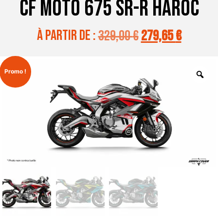
CF MOTO 675 SR-R HAROC
à partir de :
329,00
€
279,65
€
Promo !