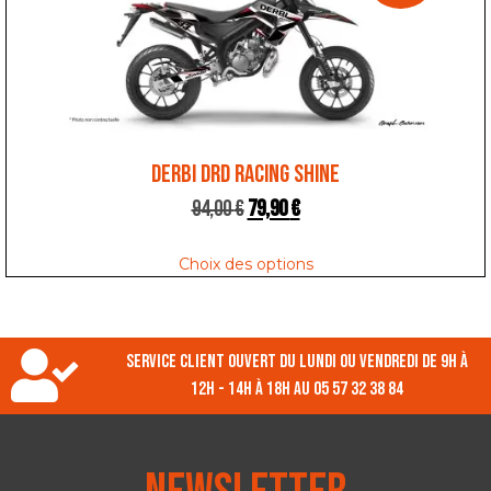
DERBI DRD RACING SHINE
94,00
€
79,90
€
Choix des options
Service client ouvert du lundi ou vendredi de 9h à
12h - 14h à 18h au 05 57 32 38 84