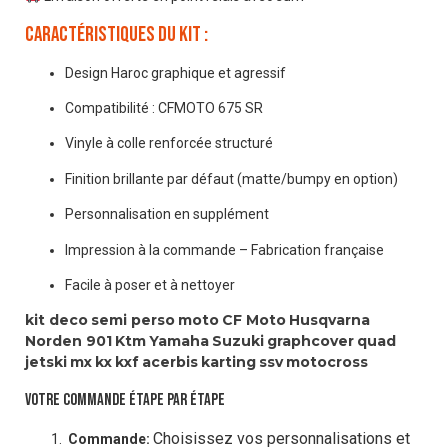
Caractéristiques du kit :
Design Haroc graphique et agressif
Compatibilité : CFMOTO 675 SR
Vinyle à colle renforcée structuré
Finition brillante par défaut (matte/bumpy en option)
Personnalisation en supplément
Impression à la commande – Fabrication française
Facile à poser et à nettoyer
kit deco
semi perso
moto
CF Moto
Husqvarna
Norden 901
Ktm
Yamaha
Suzuki
graphcover
quad
jetski
mx
kx
kxf
acerbis
karting
ssv
motocross
VOTRE COMMANDE ÉTAPE PAR ÉTAPE
Choisissez vos personnalisations et
Commande: