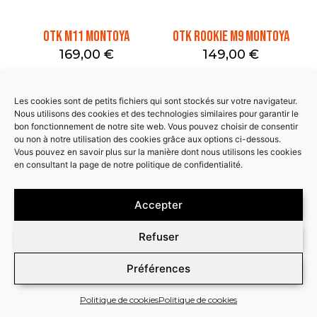
OTK M11 MONTOYA
OTK ROOKIE M9 MONTOYA
169,00
€
149,00
€
AJOUTER AU PANIER
AJOUTER AU PANIER
Les cookies sont de petits fichiers qui sont stockés sur votre navigateur.
Nous utilisons des cookies et des technologies similaires pour garantir le
bon fonctionnement de notre site web. Vous pouvez choisir de consentir
ou non à notre utilisation des cookies grâce aux options ci-dessous.
Vous pouvez en savoir plus sur la manière dont nous utilisons les cookies
en consultant la page de notre politique de confidentialité.
Promo !
Accepter
Refuser
Préférences
EUROSTAR DYNAMICA
CLIP 2 x 35 POUR FIXATION
SAFETY
NASSAU PANEL
Politique de cookies
Politique de cookies
169,00
€
143,65
€
0,40
€