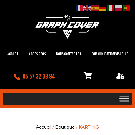
Accueil
Accès Pros
Nous contacter
Communication visuelle
05 57 32 38 84
Accueil
/
Boutique
/ KARTING