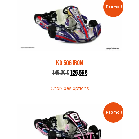
Promo !
KG 506 IRON
149,00
€
126,65
€
Choix des options
Promo !