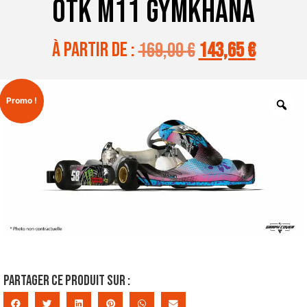
OTK M11 GYMKHANA
à partir de :
169,00
€
143,65
€
Promo !
Partager ce produit sur :