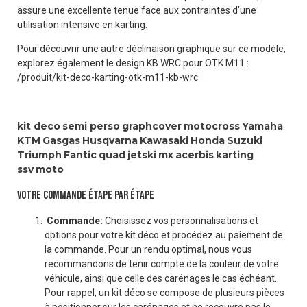
assure une excellente tenue face aux contraintes d’une
utilisation intensive en karting.
Pour découvrir une autre déclinaison graphique sur ce modèle,
explorez également le design KB WRC pour OTK M11 :
/produit/kit-deco-karting-otk-m11-kb-wrc
kit deco
semi perso
graphcover
motocross
Yamaha
KTM
Gasgas
Husqvarna
Kawasaki
Honda
Suzuki
Triumph
Fantic
quad
jetski
mx
acerbis
karting
ssv
moto
VOTRE COMMANDE ÉTAPE PAR ÉTAPE
Commande:
Choisissez vos personnalisations et
options pour votre kit déco et procédez au paiement de
la commande. Pour un rendu optimal, nous vous
recommandons de tenir compte de la couleur de votre
véhicule, ainsi que celle des carénages le cas échéant.
Pour rappel, un kit déco se compose de plusieurs pièces
à positionner sur les carénages et ne recouvre pas le