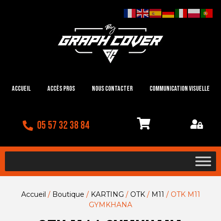
Accueil
Accès Pros
Nous contacter
Communication visuelle
05 57 32 38 84
Accueil
/
Boutique
/
KARTING
/
OTK
/
M11
/ OTK M11
GYMKHANA