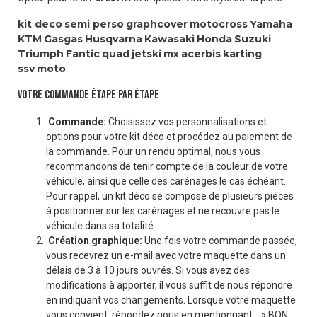
kit deco
semi perso
graphcover
motocross
Yamaha
KTM
Gasgas
Husqvarna
Kawasaki
Honda
Suzuki
Triumph
Fantic
quad
jetski
mx
acerbis
karting
ssv
moto
VOTRE COMMANDE ÉTAPE PAR ÉTAPE
Commande:
Choisissez vos personnalisations et
options pour votre kit déco et procédez au paiement de
la commande. Pour un rendu optimal, nous vous
recommandons de tenir compte de la couleur de votre
véhicule, ainsi que celle des carénages le cas échéant.
Pour rappel, un kit déco se compose de plusieurs pièces
à positionner sur les carénages et ne recouvre pas le
véhicule dans sa totalité.
Création graphique:
Une fois votre commande passée,
vous recevrez un e-mail avec votre maquette dans un
délais de 3 à 10 jours ouvrés. Si vous avez des
modifications à apporter, il vous suffit de nous répondre
en indiquant vos changements. Lorsque votre maquette
vous convient, répondez nous en mentionnant : » BON