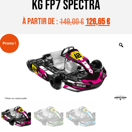
KG FP7 SPECTRA
à partir de :
149,00
€
126,65
€
Promo !