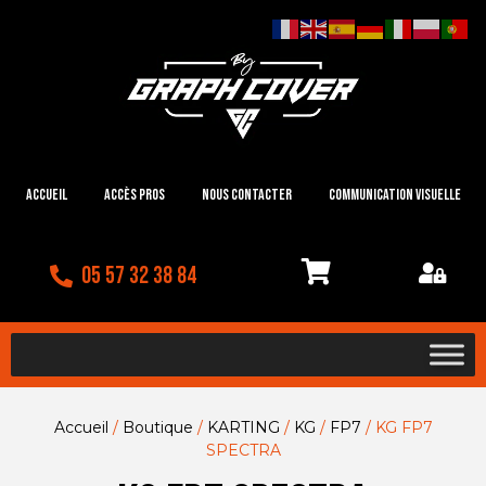
Accueil
Accès Pros
Nous contacter
Communication visuelle
05 57 32 38 84
Accueil
/
Boutique
/
KARTING
/
KG
/
FP7
/ KG FP7
SPECTRA