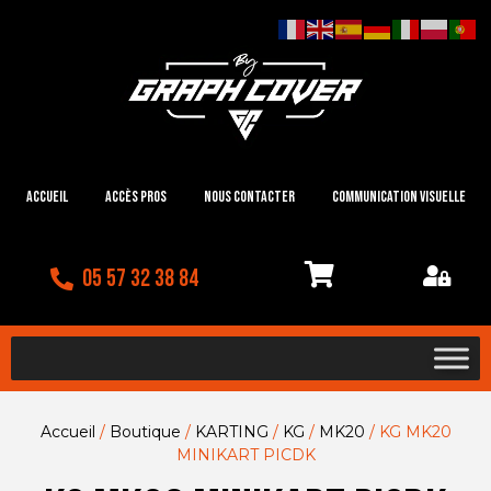
Accueil
Accès Pros
Nous contacter
Communication visuelle
05 57 32 38 84
Accueil
/
Boutique
/
KARTING
/
KG
/
MK20
/ KG MK20
MINIKART PICDK