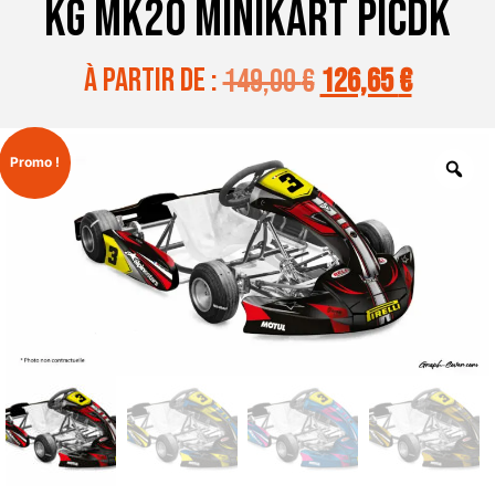
KG MK20 MINIKART PICDK
à partir de :
149,00
€
126,65
€
Promo !