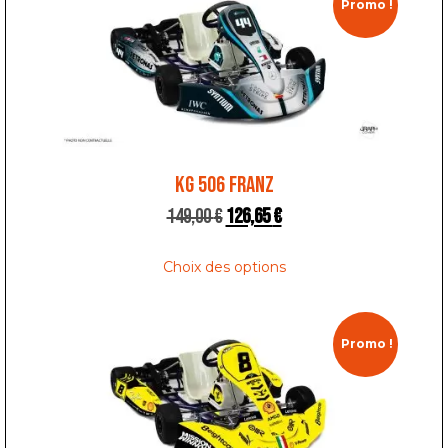
Promo !
KG 506 FRANZ
149,00
€
126,65
€
Choix des options
Promo !