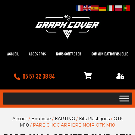
Accueil
Accès Pros
Nous contacter
Communication visuelle
05 57 32 38 84
Accueil
/
Boutique
/
KARTING
/
Kits Plastiques
/
OTK
M10
/ PARE CHOC ARRIERE NOIR OTK M10