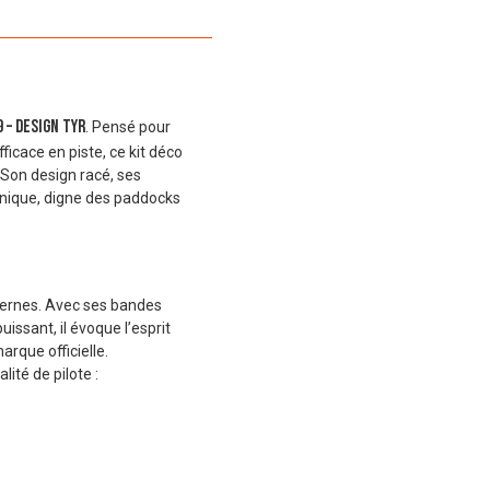
 – Design TYR
. Pensé pour
ficace en piste, ce kit déco
 Son design racé, ses
unique, digne des paddocks
dernes. Avec ses bandes
ssant, il évoque l’esprit
rque officielle.
lité de pilote :