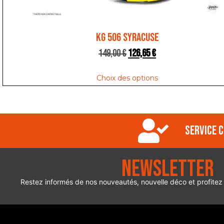
KG 506 SYRACUSE
149,00
€
126,65
€
Choix des options
Service c
Newsletter
Restez informés de nos nouveautés, nouvelle déco et profitez