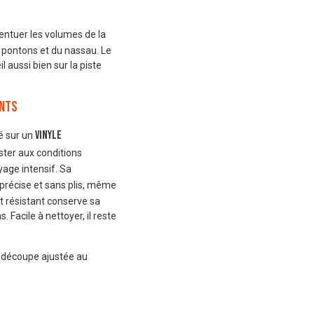
ntuer les volumes de la
s pontons et du nassau. Le
il aussi bien sur la piste
ants
vinyle
é sur un
ster aux conditions
yage intensif. Sa
 précise et sans plis, même
et résistant conserve sa
 Facile à nettoyer, il reste
e découpe ajustée au