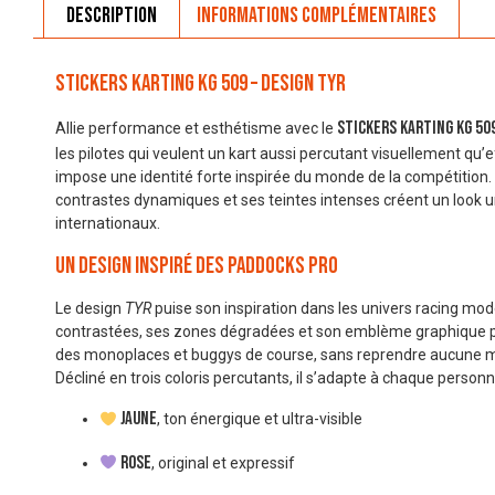
Description
Informations complémentaires
Stickers Karting KG 509 – Design TYR
Stickers Karting KG 509
Allie performance et esthétisme avec le
les pilotes qui veulent un kart aussi percutant visuellement qu’ef
impose une identité forte inspirée du monde de la compétition.
contrastes dynamiques et ses teintes intenses créent un look 
internationaux.
Un design inspiré des paddocks pro
Le design
TYR
puise son inspiration dans les univers racing mo
contrastées, ses zones dégradées et son emblème graphique pui
des monoplaces et buggys de course, sans reprendre aucune ma
Décliné en trois coloris percutants, il s’adapte à chaque personna
Jaune
, ton énergique et ultra-visible
Rose
, original et expressif