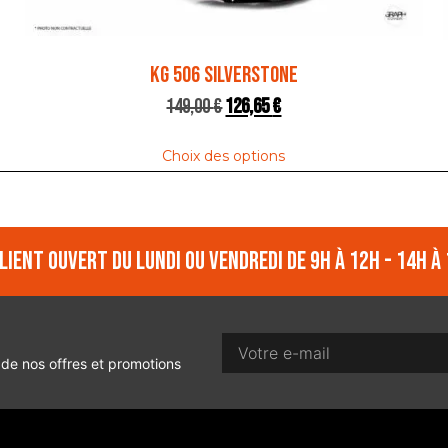
KG 506 SILVERSTONE
149,00
€
126,65
€
Choix des options
lient ouvert du lundi ou vendredi de 9h à 12h - 14h à 
 de nos offres et promotions