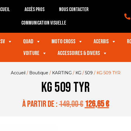
cueil
Accès Pros
Nous contacter
Communication visuelle
SSV
Quad
Moto Cross
Acerbis
R
VOITURE
Accessoires & divers
Accueil
/
Boutique
/
KARTING
/
KG
/
509
/ KG 509 TYR
KG 509 TYR
à partir de :
149,00
€
126,65
€