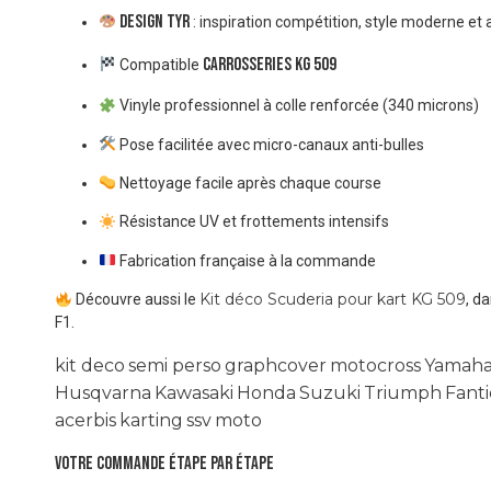
Design TYR
: inspiration compétition, style moderne et 
carrosseries KG 509
Compatible
Vinyle professionnel à colle renforcée (340 microns)
Pose facilitée avec micro-canaux anti-bulles
Nettoyage facile après chaque course
Résistance UV et frottements intensifs
Fabrication française à la commande
Kit déco Scuderia pour kart KG 509
Découvre aussi le
, d
F1.
kit deco
semi perso
graphcover
motocross
Yamah
Husqvarna
Kawasaki
Honda
Suzuki
Triumph
Fanti
acerbis
karting
ssv
moto
VOTRE COMMANDE ÉTAPE PAR ÉTAPE