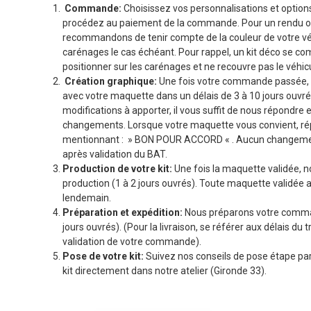
Commande:
Choisissez vos personnalisations et options
procédez au paiement de la commande. Pour un rendu o
recommandons de tenir compte de la couleur de votre véhi
carénages le cas échéant. Pour rappel, un kit déco se co
positionner sur les carénages et ne recouvre pas le véhicu
Création graphique:
Une fois votre commande passée, 
avec votre maquette dans un délais de 3 à 10 jours ouvré
modifications à apporter, il vous suffit de nous répondre 
changements. Lorsque votre maquette vous convient, r
mentionnant : » BON POUR ACCORD « . Aucun changemen
après validation du BAT.
Production de votre kit:
Une fois la maquette validée, n
production (1 à 2 jours ouvrés). Toute maquette validée a
lendemain.
Préparation et expédition:
Nous préparons votre comman
jours ouvrés). (Pour la livraison, se référer aux délais du t
validation de votre commande).
Pose de votre kit:
Suivez nos conseils de pose étape par
kit directement dans notre atelier (Gironde 33).