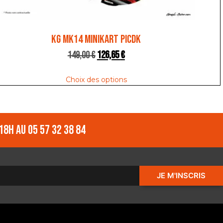
KG MK14 MINIKART PICDK
149,00
€
126,65
€
Choix des options
18h au 05 57 32 38 84
JE M'INSCRIS