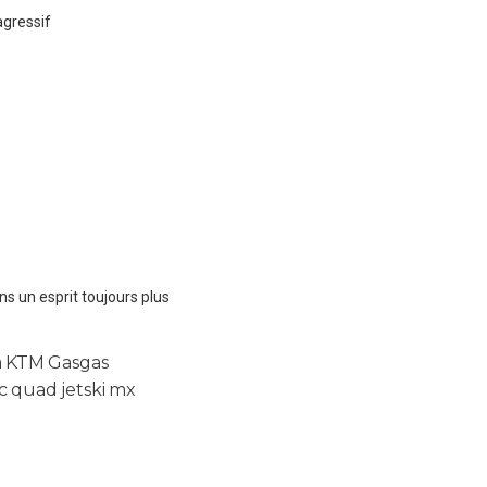
agressif
ans un esprit toujours plus
a
KTM
Gasgas
c
quad
jetski
mx