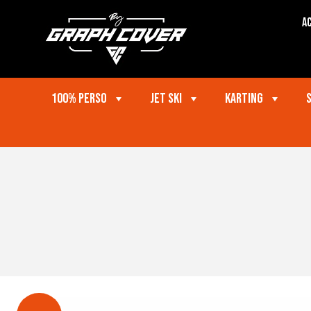
Ac
100% perso
Jet ski
Karting