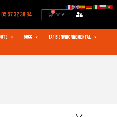
0
05 57 32 38 84
0,00
€
oute
50cc
Tapis Environnemental