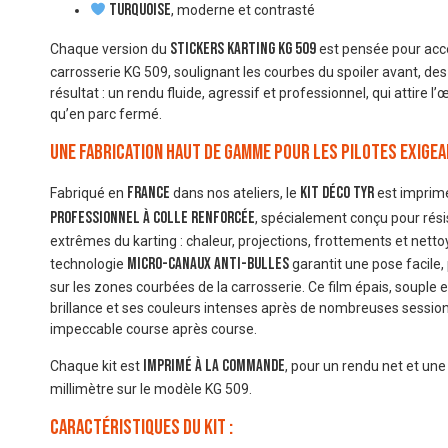
Turquoise
, moderne et contrasté
Stickers Karting KG 509
Chaque version du
est pensée pour acce
carrosserie KG 509, soulignant les courbes du spoiler avant, de
résultat : un rendu fluide, agressif et professionnel, qui attire l’œ
qu’en parc fermé.
Une fabrication haut de gamme pour les pilotes exige
France
kit déco TYR
Fabriqué en
dans nos ateliers, le
est imprim
professionnel à colle renforcée
, spécialement conçu pour rési
extrêmes du karting : chaleur, projections, frottements et netto
micro-canaux anti-bulles
technologie
garantit une pose facile,
sur les zones courbées de la carrosserie. Ce film épais, souple 
brillance et ses couleurs intenses après de nombreuses sessions.
impeccable course après course.
imprimé à la commande
Chaque kit est
, pour un rendu net et un
millimètre sur le modèle KG 509.
Caractéristiques du kit :