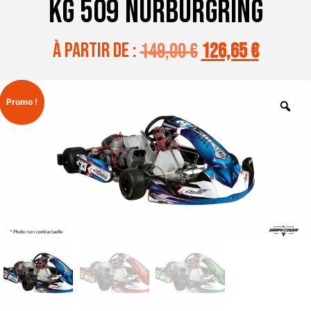
KG 509 NURBURGRING
à partir de :
149,00
€
126,65
€
Promo !