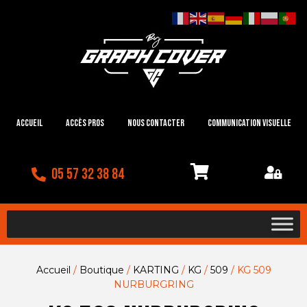
Accueil
Accès Pros
Nous contacter
Communication visuelle
05 57 32 38 84
Accueil
/
Boutique
/
KARTING
/
KG
/
509
/ KG 509
NURBURGRING