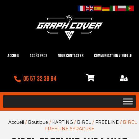
Accueil
Accès Pros
Nous contacter
Communication visuelle
05 57 32 38 84
Accueil
/
Boutique
/
KARTING
/
BIREL
/
FREELINE
/ BIREL
FREELINE SYRACUSE