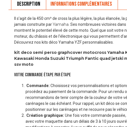
Description
Informations complémentaires
Il s’agit de la 450 cm³ de cross la plus légère, la plus élancée, la 
Yamaha
jamais construite par
. Ses nombreuses victoires dans
montrent le potentiel élevé de cette moto. Quel que soit votre 
moteur, du châssis et de l’électronique qui vous permettent d’am
Découvrez nos kits déco Yamaha YZF personnalisables.
kit deco
semi perso
graphcover
motocross
Yamaha
Kawasaki
Honda
Suzuki
Triumph
Fantic
quad
jetski
ssv
moto
VOTRE COMMANDE ÉTAPE PAR ÉTAPE
Commande:
Choisissez vos personnalisations et options
procédez au paiement de la commande. Pour un rendu o
recommandons de tenir compte de la couleur de votre véhi
carénages le cas échéant. Pour rappel, un kit déco se co
positionner sur les carénages et ne recouvre pas le véhicu
Création graphique:
Une fois votre commande passée, 
avec votre maquette dans un délais de 3 à 10 jours ouvré