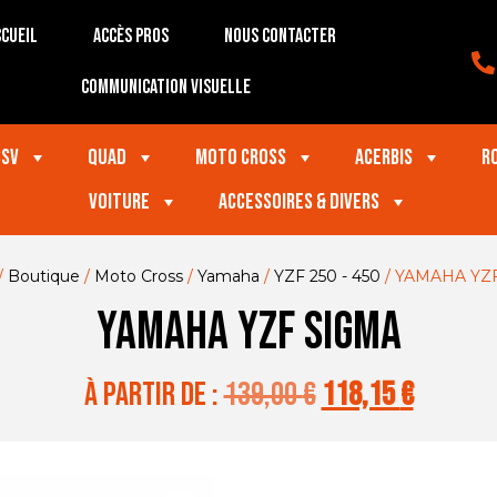
cueil
Accès Pros
Nous contacter
Communication visuelle
SSV
Quad
Moto Cross
Acerbis
R
VOITURE
Accessoires & divers
/
Boutique
/
Moto Cross
/
Yamaha
/
YZF 250 - 450
/ YAMAHA YZ
YAMAHA YZF SIGMA
à partir de :
139,00
€
118,15
€