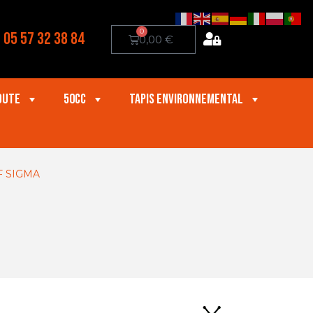
0
05 57 32 38 84
0,00
€
oute
50cc
Tapis Environnemental
F SIGMA