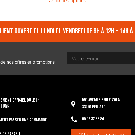
Choix des options
lient ouvert du lundi ou vendredi de 9h à 12h - 14h à 
 de nos offres et promotions
595 Avenue Emile Zola
EMENT OFFICIEL DU JEU-
COURS
33240 Peujard
05 57 32 38 84
ment passer une commande
e de gabarit
itinéraire sur waze