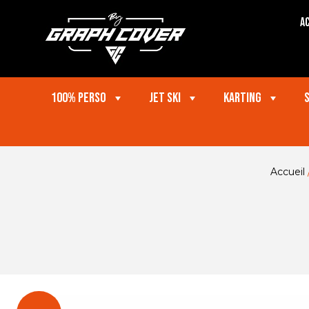
Ac
100% perso
Jet ski
Karting
Accueil