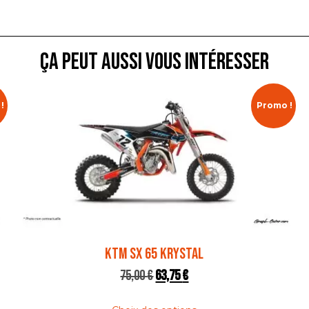
ça peut aussi vous intéresser
!
Promo !
KTM SX 65 KRYSTAL
75,00
€
63,75
€