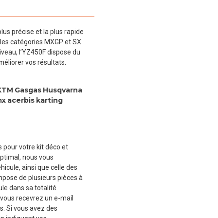
plus précise et la plus rapide
 les catégories MXGP et SX
niveau, l’YZ450F dispose du
éliorer vos résultats.
KTM
Gasgas
Husqvarna
mx
acerbis
karting
 pour votre kit déco et
ptimal, nous vous
cule, ainsi que celle des
mpose de plusieurs pièces à
le dans sa totalité.
vous recevrez un e-mail
s. Si vous avez des