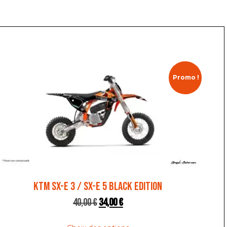
Promo !
KTM SX-E 3 / SX-E 5 BLACK EDITION
40,00
€
34,00
€