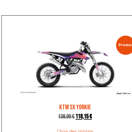
Promo 
KTM SX YORKIE
139,00
€
118,15
€
Choix des options