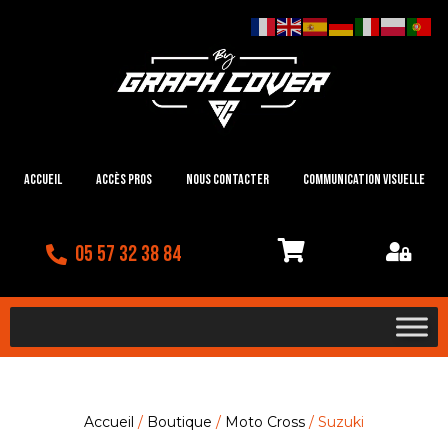
Accueil
Accès Pros
Nous contacter
Communication visuelle
05 57 32 38 84
Accueil
/
Boutique
/
Moto Cross
/ Suzuki