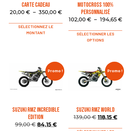
Carte Cadeau
Motocross 100%
Personnalisé
20,00
€
–
350,00
€
102,00
€
–
194,65
€
SÉLECTIONNEZ LE
MONTANT
SÉLECTIONNER LES
OPTIONS
Promo !
Promo !
SUZUKI RMZ INCREDIBLE
SUZUKI RMZ WORLD
EDITION
139,00
€
118,15
€
99,00
€
84,15
€