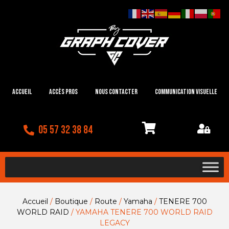
Accueil
Accès Pros
Nous contacter
Communication visuelle
05 57 32 38 84
Accueil
/
Boutique
/
Route
/
Yamaha
/
TENERE 700
WORLD RAID
/ YAMAHA TENERE 700 WORLD RAID
LEGACY