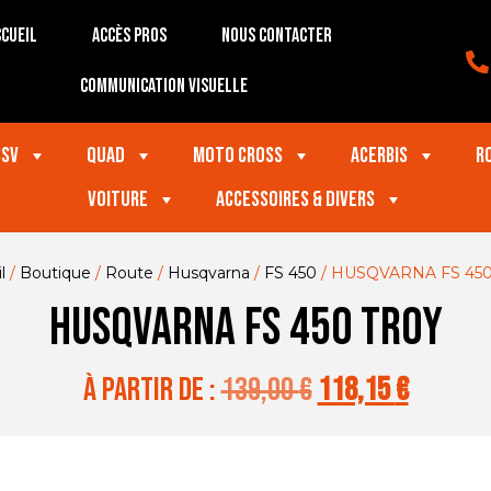
cueil
Accès Pros
Nous contacter
Communication visuelle
SSV
Quad
Moto Cross
Acerbis
R
VOITURE
Accessoires & divers
l
/
Boutique
/
Route
/
Husqvarna
/
FS 450
/ HUSQVARNA FS 45
HUSQVARNA FS 450 TROY
à partir de :
139,00
€
118,15
€