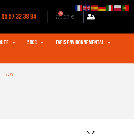
0
05 57 32 38 84
0,00
€
oute
50cc
Tapis Environnemental
0 TROY