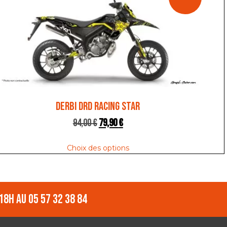
DERBI DRD RACING STAR
94,00
€
79,90
€
Choix des options
18h au 05 57 32 38 84