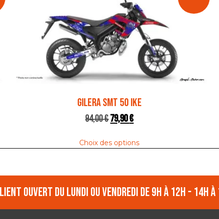
GILERA SMT 50 IKE
94,00
€
79,90
€
Choix des options
lient ouvert du lundi ou vendredi de 9h à 12h - 14h à 