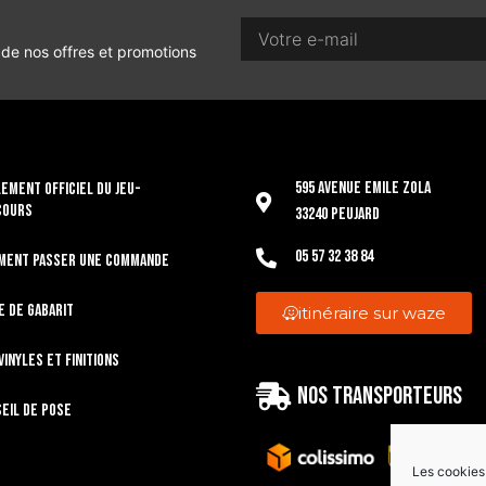
 de nos offres et promotions
595 Avenue Emile Zola
EMENT OFFICIEL DU JEU-
COURS
33240 Peujard
05 57 32 38 84
ment passer une commande
e de gabarit
itinéraire sur waze
vinyles et finitions
Nos transporteurs
eil de pose
Les cookies 