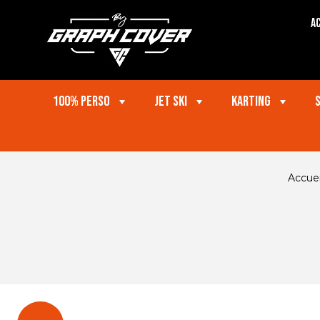
Ac
100% perso
Jet ski
Karting
Accuei