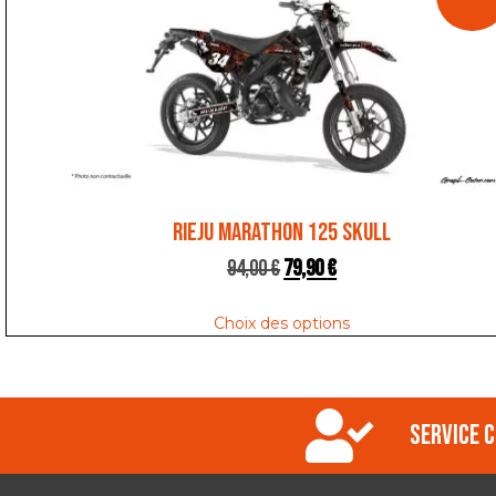
RIEJU MARATHON 125 SKULL
94,00
€
79,90
€
Choix des options
Service c