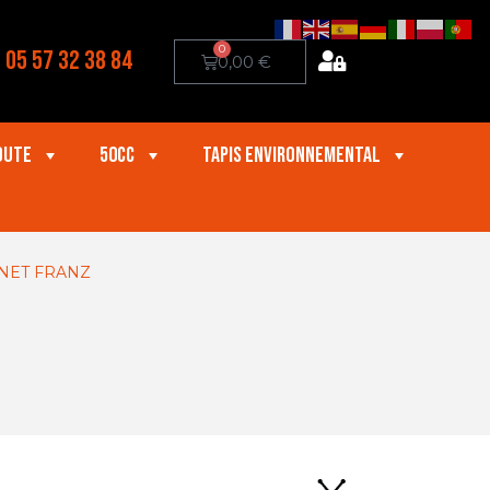
0
05 57 32 38 84
0,00
€
oute
50cc
Tapis Environnemental
NET FRANZ