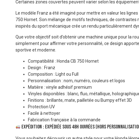
Certaines zones couvertes peuvent varier selon les équipement
Le modèle Franz a été imaginé pour mettre en valeur les lignes
750 Hornet. Son mélange de motifs techniques, de contrastes 
inspirés du sport mécanique crée un rendu particulièrement d
Que votre objectif soit d’obtenir une machine unique pour la r
simplement pour affirmer votre personnalité, ce design appor
sportive et moderne.
Compatibilité : Honda CB 750 Hornet
Design : Franz
Composition : Light ou Full
Personnalisation : nom, numéro, couleurs et logos
Matière : vinyle adhésif premium
Vinyles disponibles : blanc, fluo, métallique, holographi
Finitions : brillante, mate, pailletée ou Bumpy effet 3D
Protection UV
Facile à nettoyer
Fabrication française à la commande
Expédition : expédiée sous 48h ouvrées (hors personnalisation
Vous souhaitez découvrir un autre style pour votre Honda Horn