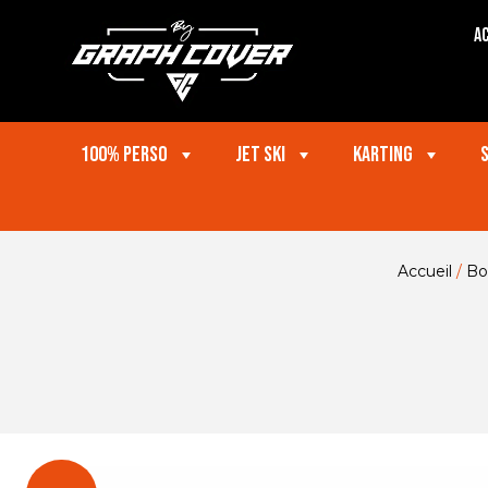
Ac
100% perso
Jet ski
Karting
Accueil
/
Bo