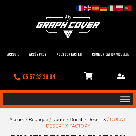
Accueil
Accès Pros
Nous contacter
Communication visuelle
05 57 32 38 84
Accueil
/
Boutique
/
Route
/
Ducati
/
Desert X
/ DUCATI
DESERT X FACTORY